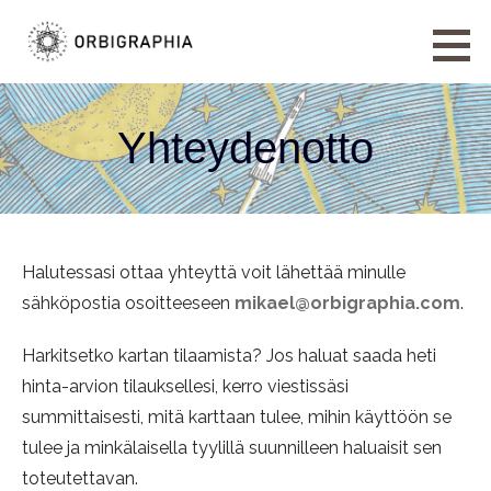
Siirry
sisältöön
ORBIGRAPHIA
HAND-DRAWN MAPS AND FICTIONAL GEOGRAPHY
Yhteydenotto
Halutessasi ottaa yhteyttä voit lähettää minulle
sähköpostia osoitteeseen
mikael@orbigraphia.com
.
Harkitsetko kartan tilaamista? Jos haluat saada heti
hinta-arvion tilauksellesi, kerro viestissäsi
summittaisesti, mitä karttaan tulee, mihin käyttöön se
tulee ja minkälaisella tyylillä suunnilleen haluaisit sen
toteutettavan.